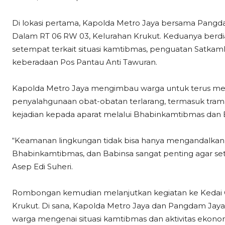
Di lokasi pertama, Kapolda Metro Jaya bersama Pang
Dalam RT 06 RW 03, Kelurahan Krukut. Keduanya berdi
setempat terkait situasi kamtibmas, penguatan Satkam
keberadaan Pos Pantau Anti Tawuran.
Kapolda Metro Jaya mengimbau warga untuk terus me
penyalahgunaan obat-obatan terlarang, termasuk trama
kejadian kepada aparat melalui Bhabinkamtibmas dan 
“Keamanan lingkungan tidak bisa hanya mengandalkan ap
Bhabinkamtibmas, dan Babinsa sangat penting agar seti
Asep Edi Suheri.
Rombongan kemudian melanjutkan kegiatan ke Kedai Go
Krukut. Di sana, Kapolda Metro Jaya dan Pangdam Jaya
warga mengenai situasi kamtibmas dan aktivitas ekonom