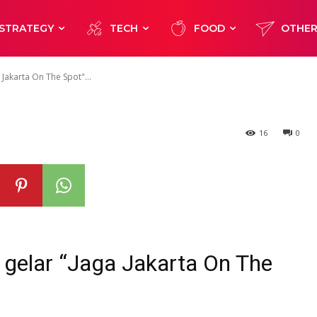
 gelar “Jaga Ja
STRATEGY
TECH
FOOD
OTHE
di Jakbar
Jakarta On The Spot"...
16
0
gelar “Jaga Jakarta On The