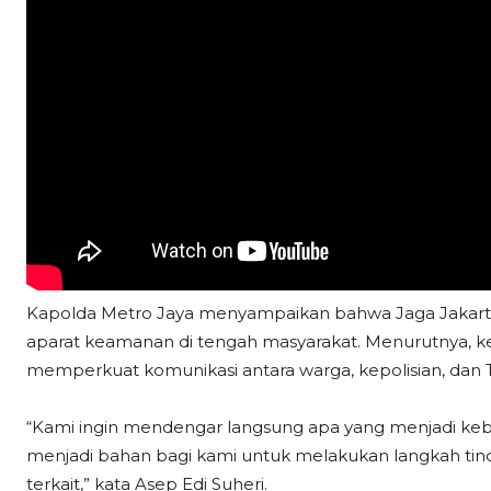
Kapolda Metro Jaya menyampaikan bahwa Jaga Jakart
aparat keamanan di tengah masyarakat. Menurutnya, keg
memperkuat komunikasi antara warga, kepolisian, dan 
“Kami ingin mendengar langsung apa yang menjadi ke
menjadi bahan bagi kami untuk melakukan langkah tind
terkait,” kata Asep Edi Suheri.