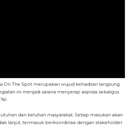
a On The Spot merupakan wujud kehadiran langsung
iatan ini menjadi sarana menyerap aspirasi sekaligus
TNI.
butuhan dan keluhan masyarakat. Setiap masukan akan
ak lanjut, termasuk berkoordinasi dengan stakeholder