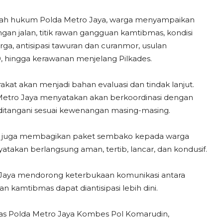
layah hukum Polda Metro Jaya, warga menyampaikan
angan jalan, titik rawan gangguan kamtibmas, kondisi
ga, antisipasi tawuran dan curanmor, usulan
0, hingga kerawanan menjelang Pilkades.
at akan menjadi bahan evaluasi dan tindak lanjut.
a Metro Jaya menyatakan akan berkoordinasi dengan
ditangani sesuai kewenangan masing-masing.
n juga membagikan paket sembako kepada warga
yatakan berlangsung aman, tertib, lancar, dan kondusif.
m Jaya mendorong keterbukaan komunikasi antara
n kamtibmas dapat diantisipasi lebih dini.
antas Polda Metro Jaya Kombes Pol Komarudin,