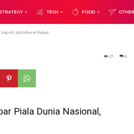
sional, Kapolri:
STRATEGY
TECH
FOOD
OTHE
at
 Kapolri: Jadi Hiburan Rakyat
21
0
ar Piala Dunia Nasional,