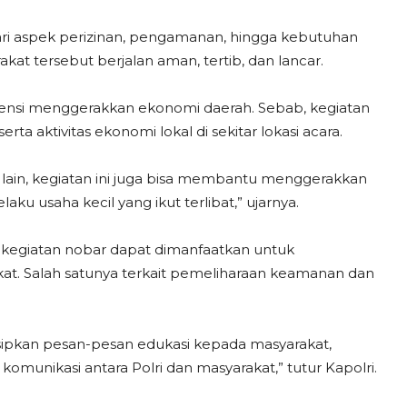
ari aspek perizinan, pengamanan, hingga kebutuhan
akat tersebut berjalan aman, tertib, dan lancar.
potensi menggerakkan ekonomi daerah. Sebab, kegiatan
a aktivitas ekonomi lokal di sekitar lokasi acara.
si lain, kegiatan ini juga bisa membantu menggerakkan
ku usaha kecil yang ikut terlibat,” ujarnya.
ut kegiatan nobar dapat dimanfaatkan untuk
t. Salah satunya terkait pemeliharaan keamanan dan
 sisipkan pesan-pesan edukasi kepada masyarakat,
komunikasi antara Polri dan masyarakat,” tutur Kapolri.