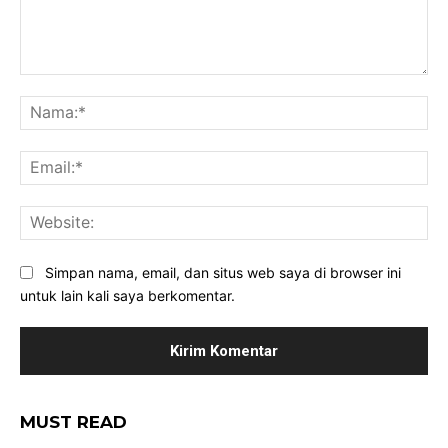
Komentar:
Na
Ema
Web
Simpan nama, email, dan situs web saya di browser ini
untuk lain kali saya berkomentar.
MUST READ