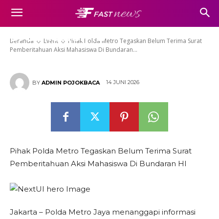
Belum Terima Surat
Pemberitahuan Aksi Mahasiswa
Di Bundaran HI
Beranda
Event
Pihak Polda Metro Tegaskan Belum Terima Surat
Pemberitahuan Aksi Mahasiswa Di Bundaran...
14 JUNI 2026
BY
ADMIN POJOKBACA
Pihak Polda Metro Tegaskan Belum Terima Surat
Pemberitahuan Aksi Mahasiswa Di Bundaran HI
Jakarta – Polda Metro Jaya menanggapi informasi