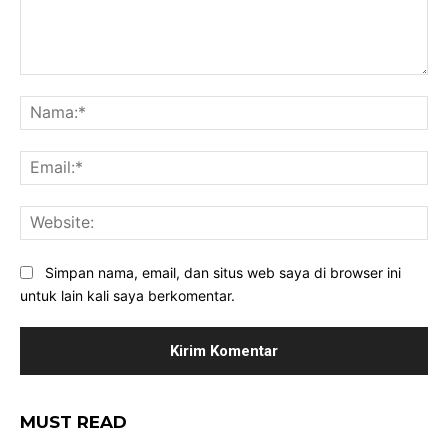
Komentar:
Na
Ema
Web
Simpan nama, email, dan situs web saya di browser ini
untuk lain kali saya berkomentar.
MUST READ