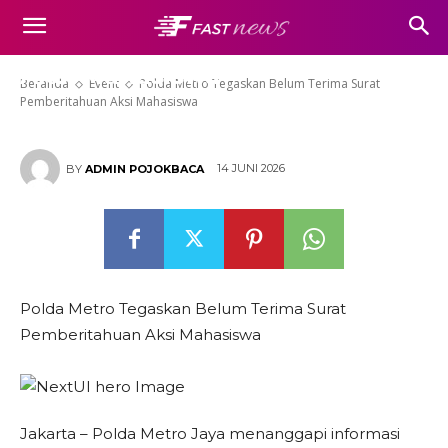
Polda Metro Tegaskan Belum
Terima Surat Pemberitahuan
Aksi Mahasiswa
Beranda
Event
Polda Metro Tegaskan Belum Terima Surat
Pemberitahuan Aksi Mahasiswa
14 JUNI 2026
BY
ADMIN POJOKBACA
Polda Metro Tegaskan Belum Terima Surat
Pemberitahuan Aksi Mahasiswa
Jakarta – Polda Metro Jaya menanggapi informasi