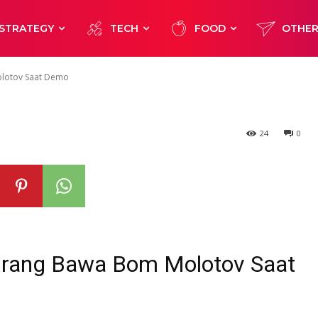
Jaya Tangkap 2 
STRATEGY
TECH
FOOD
OTHE
lotov Saat Dem
olotov Saat Demo
24
0
Orang Bawa Bom Molotov Saat