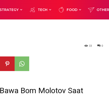
Tangkap 2 Oran
STRATEGY
TECH
FOOD
OTHE
lotov Saat Dem
33
0
 Bawa Bom Molotov Saat