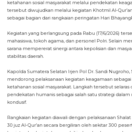
ketahanan sosial masyarakat melalui pendekatan keag
tersebut diwujudkan melalui kegiatan Khotmil Al-Qur’a
sebagai bagian dari rangkaian peringatan Hari Bhayang
Kegiatan yang berlangsung pada Rabu (17/6/2026) tersebu
mahasiswa, tokoh agama, dan personel Polri. Selain men
sarana mempererat sinergi antara kepolisian dan masy
stabilitas daerah.
Kapolda Sumatera Selatan Irjen Pol Dr. Sandi Nugroho, S.
mendorong pelaksanaan kegiatan keagamaan sebagai ba
ketahanan sosial masyarakat. Langkah tersebut selara
pendekatan humanis sebagai salah satu strategi dala
kondusif.
Rangkaian kegiatan diawali dengan pelaksanaan Shala
30 juz Al-Qur’an secara bergiliran oleh sekitar 300 pese