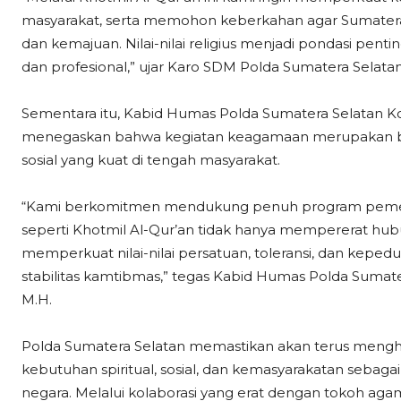
masyarakat, serta memohon keberkahan agar Sumatera
dan kemajuan. Nilai-nilai religius menjadi pondasi pe
dan profesional,” ujar Karo SDM Polda Sumatera Selatan 
Sementara itu, Kabid Humas Polda Sumatera Selatan Ko
menegaskan bahwa kegiatan keagamaan merupakan bag
sosial yang kuat di tengah masyarakat.
“Kami berkomitmen mendukung penuh program pemerin
seperti Khotmil Al-Qur’an tidak hanya mempererat hubu
memperkuat nilai-nilai persatuan, toleransi, dan kepe
stabilitas kamtibmas,” tegas Kabid Humas Polda Sumate
M.H.
Polda Sumatera Selatan memastikan akan terus meng
kebutuhan spiritual, sosial, dan kemasyarakatan sebag
negara. Melalui kolaborasi yang erat dengan tokoh ag