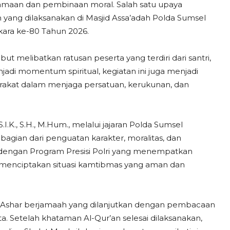
amaan dan pembinaan moral. Salah satu upaya
n yang dilaksanakan di Masjid Assa’adah Polda Sumsel
kara ke-80 Tahun 2026.
t melibatkan ratusan peserta yang terdiri dari santri,
jadi momentum spiritual, kegiatan ini juga menjadi
arakat dalam menjaga persatuan, kerukunan, dan
I.K., S.H., M.Hum., melalui jajaran Polda Sumsel
gian dari penguatan karakter, moralitas, dan
s dengan Program Presisi Polri yang menempatkan
m menciptakan situasi kamtibmas yang aman dan
t Ashar berjamaah yang dilanjutkan dengan pembacaan
rta. Setelah khataman Al-Qur’an selesai dilaksanakan,