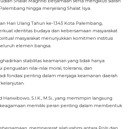
udian Shalat Maghrib berjamaah serta mengikuti siaran
 Palembang hingga menjelang Shalat Isya.
gatan Hari Ulang Tahun ke-1343 Kota Palembang,
mperkuat identitas budaya dan kebersamaan masyarakat
piritual masyarakat menunjukkan komitmen institusi
eluruh elemen bangsa.
ghadirkan stabilitas keamanan yang tidak hanya
enguatan nilai-nilai moral, toleransi, dan
njadi fondasi penting dalam menjaga keamanan daerah
kelanjutan.
Hariwibowo, S.I.K., M.Si., yang memimpin langsung
ai keagamaan memiliki peran penting dalam membentuk
kebersamaan, mempererat silaturahmi antara Polri dan