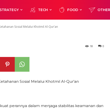
 Perkuat Ketah
STRATEGY
TECH
FOOD
OTHE
i Khotmil Al-Qur
etahanan Sosial Melalui Khotmil Al-Qur’an
18
0
etahanan Sosial Melalui Khotmil Al-Qur’an
at perannya dalam menjaga stabilitas keamanan dan