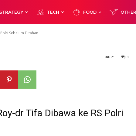
 ke RS Polri
STRATEGY
TECH
FOOD
OTHE
han
 Polri Sebelum Ditahan
21
0
oy-dr Tifa Dibawa ke RS Polri