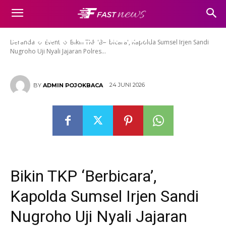
Sumsel Irjen Sandi Nugroho Uji
Nyali Jajaran Polres Lewat
Lomba Investigasi Ilm
Beranda
Event
Bikin TKP 'Berbicara', Kapolda Sumsel Irjen Sandi
Nugroho Uji Nyali Jajaran Polres...
24 JUNI 2026
BY
ADMIN POJOKBACA
Bikin TKP ‘Berbicara’,
Kapolda Sumsel Irjen Sandi
Nugroho Uji Nyali Jajaran