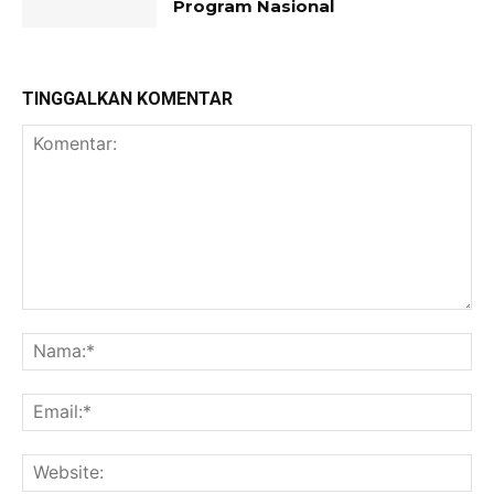
Program Nasional
TINGGALKAN KOMENTAR
Komentar:
Na
Ema
Web