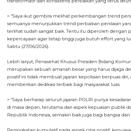
transformatif dan konsistensi perbaikan yang terus ditun
> “Saya ikut gembira melihat perkembangan trend persep
semuanya menunjukkan trend perbaikan penilaian yang 
terlihat sudah sangat baik. Tentu itu diperoleh deng
kepercayaan agar tetap tinggi juga butuh effort yang lu
Sabtu (27/06/2026).
Lebih lanjut, Penasehat Khusus Presiden Bidang Komunik
merupakan sebuah amanah besar yang harus dijaga de
positif ini tidak membuat jajaran kepolisian berpuas d
memberikan dedikasi terbaik bagi masyarakat luas.
> “Saya berharap seluruh jajaran POLRI punya kesadaran
di masa depan, terutama dari aspek kepuasan publik dan c
Republik Indonesia, semakin baik juga bagi bangsa dan
Peningkatan kumulatif pada aspek citra positif, kepuasa