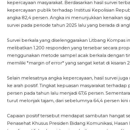
kepercayaan masyarakat. Berdasarkan hasil survei terbar
kepercayaan publik terhadap Institusi Kepolisian Republ
angka 82,4 persen. Angka ini menunjukkan kenaikan sig
survei pada periode tahun 2025 lalu yang berada di ang
Survei berkala yang diselenggarakan Litbang Kompas ini
melibatkan 1.200 responden yang tersebar secara proporsi
menggunakan metode sampel acak berkala dengan ting
memiliki *margin of error* yang sangat ketat di kisaran 2
Selain melesatnya angka kepercayaan, hasil survei juga 
ke arah positif. Tingkat kepuasan masyarakat terhadap 
persen pada tahun lalu menjadi 67,6 persen. Sementara itu,
turut melonjak tajam, dari sebelumnya 64,4 persen kin
Capaian positif tersebut mendapat sambutan hangat sert
Penasehat Khusus Presiden Bidang Komunikasi, Hasan 