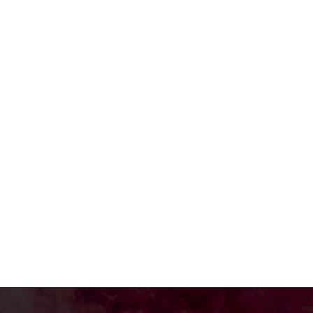
a:*
il:*
site: