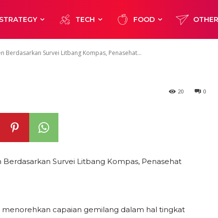
ng Kompas, Pena
STRATEGY
TECH
FOOD
OTHE
en Beri Apresia
n Berdasarkan Survei Litbang Kompas, Penasehat...
20
0
n Berdasarkan Survei Litbang Kompas, Penasehat
l menorehkan capaian gemilang dalam hal tingkat