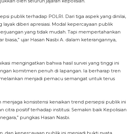
jukkan oleh seluruh jajaran kepolisian.
si publik terhadap POLRI. Dari tiga aspek yang dinilai,
layak diberi apresiasi. Modal kepercayaan publik
an perjuangan yang tidak mudah. Tapi mempertahankan
ar biasa,” ujar Hasan Nasbi A. dalam keterangannya,
asi mengingatkan bahwa hasil survei yang tinggi ini
ngan komitmen penuh di lapangan. Ia berharap tren
iri, melainkan menjadi pemacu semangat untuk terus
 menjaga konsistensi kenaikan trend persepsi publik ini
itra positif terhadap institusi. Semakin baik Kepolisian
 negara,” pungkas Hasan Nasbi.
n, dan kepercayaan publik ini menjadi bukti nyata