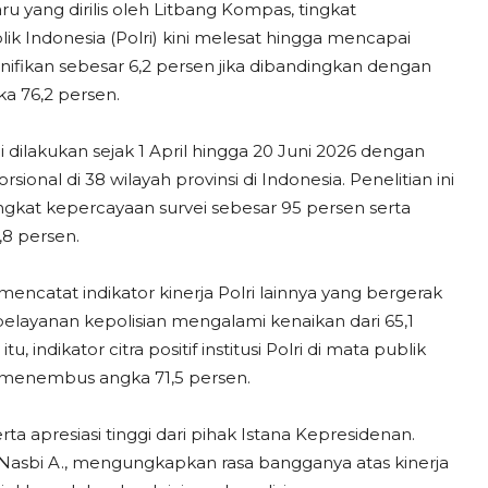
u yang dirilis oleh Litbang Kompas, tingkat
ik Indonesia (Polri) kini melesat hingga mencapai
nifikan sebesar 6,2 persen jika dibandingkan dengan
ka 76,2 persen.
 dilakukan sejak 1 April hingga 20 Juni 2026 dengan
onal di 38 wilayah provinsi di Indonesia. Penelitian ini
kat kepercayaan survei sebesar 95 persen serta
,8 persen.
mencatat indikator kinerja Polri lainnya yang bergerak
pelayanan kepolisian mengalami kenaikan dari 65,1
 indikator citra positif institusi Polri di mata publik
i menembus angka 71,5 persen.
a apresiasi tinggi dari pihak Istana Kepresidenan.
Nasbi A., mengungkapkan rasa bangganya atas kinerja