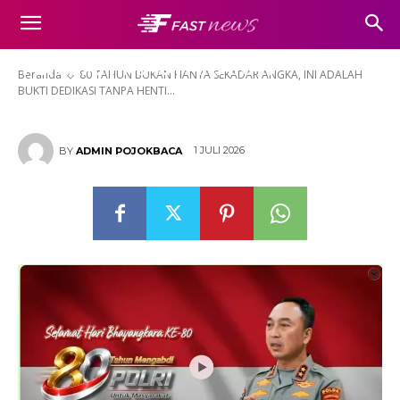
BUKTI DEDIKASI TANPA HENTI
UNTUK SELALU HADIR DI
TENGAH MASYARAKAT
Beranda
80 TAHUN BUKAN HANYA SEKADAR ANGKA, INI ADALAH
BUKTI DEDIKASI TANPA HENTI...
1 JULI 2026
BY
ADMIN POJOKBACA