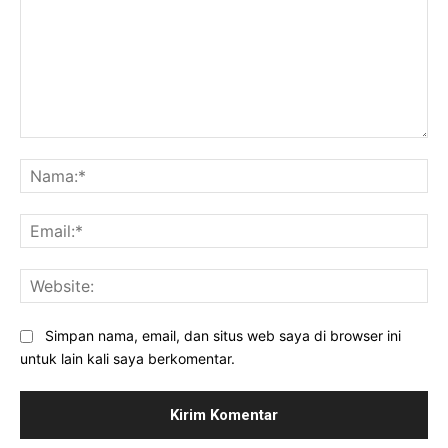
Komentar:
Na
Ema
Web
Simpan nama, email, dan situs web saya di browser ini
untuk lain kali saya berkomentar.