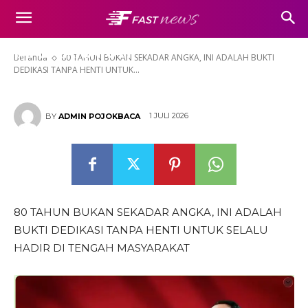
DEDIKASI TANPA HENTI UNTUK
SELALU HADIR DI TENGAH
MASYARAKAT
Beranda
80 TAHUN BUKAN SEKADAR ANGKA, INI ADALAH BUKTI
DEDIKASI TANPA HENTI UNTUK...
1 JULI 2026
BY
ADMIN POJOKBACA
80 TAHUN BUKAN SEKADAR ANGKA, INI ADALAH
BUKTI DEDIKASI TANPA HENTI UNTUK SELALU
HADIR DI TENGAH MASYARAKAT