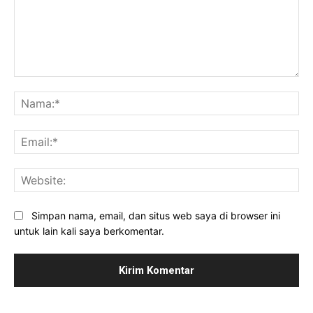
Komentar:
Na
Ema
Web
Simpan nama, email, dan situs web saya di browser ini
untuk lain kali saya berkomentar.