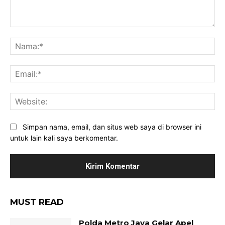
Komentar:
Na
Ema
Web
Simpan nama, email, dan situs web saya di browser ini
untuk lain kali saya berkomentar.
MUST READ
Polda Metro Jaya Gelar Apel