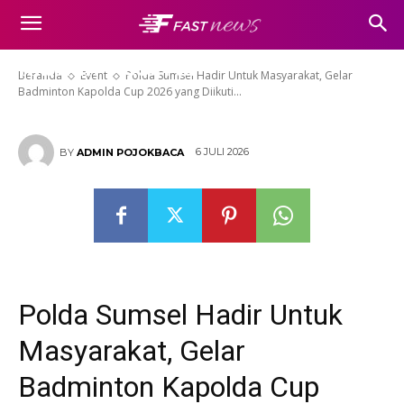
Masyarakat, Gelar Badminton
Kapolda Cup 2026 yang Diikuti
Ribuan Peserta
Beranda
Event
Polda Sumsel Hadir Untuk Masyarakat, Gelar
Badminton Kapolda Cup 2026 yang Diikuti...
6 JULI 2026
BY
ADMIN POJOKBACA
Polda Sumsel Hadir Untuk
Masyarakat, Gelar
Badminton Kapolda Cup