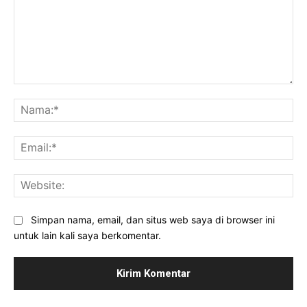
Komentar:
Na
Ema
Web
Simpan nama, email, dan situs web saya di browser ini
untuk lain kali saya berkomentar.