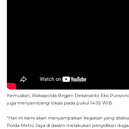
Kemudian, Wakapolda Brigjen Dekananto Eko Purwono 
juga menyambangi lokasi pada pukul 14.05 WIB.
“Hari ini kami akan menyampaikan kegiatan yang dilaks
Polda Metro Jaya di dalam melakukan penyidikan dugaan 