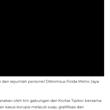
dan sejumlah personel Ditkrimsus Polda Metro Jaya
anakan oleh tim gabungan dari Kortas Tipikor bersama
kasus korupsi meliputi suap, gratifikasi dan