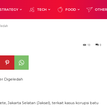
asus Batubara-As
STRATEGY
TECH
FOOD
OTHE
 Changer Digel
eledah
13
0
er Digeledah
, Jakarta Selatan (Jaksel), terkait kasus korupsi batu