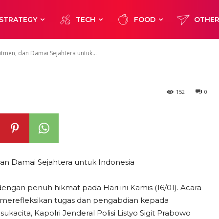
i, Komitmen, da
STRATEGY
TECH
FOOD
OTHE
era untuk Indon
itmen, dan Damai Sejahtera untuk...
152
0
dan Damai Sejahtera untuk Indonesia
engan penuh hikmat pada Hari ini Kamis (16/01). Acara
k merefleksikan tugas dan pengabdian kepada
acita, Kapolri Jenderal Polisi Listyo Sigit Prabowo