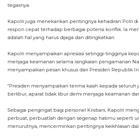
tegasnya.
Kapolri juga menekankan pentingnya kehadiran Polri di 
respon cepat terhadap berbagai potensi konflik. Ia m
adalah hal yang harus dijaga dan ditingkatkan.
Kapolri menyampaikan apresiasi setinggi-tingginya kepa
menjaga keamanan selama rangkaian pengamanan Natal
menyampaikan pesan khusus dari Presiden Republik In
“Presiden menyampaikan terima kasih kepada seluruh jaj
berlibur, aparat tidak libur demi menjaga keamanan dan
Sebagai pengingat bagi personel Kristiani, Kapolri men
perbuat, perbuatlah dengan segenap hatimu seperti un
menurutnya, mencerminkan pentingnya keikhlasan dal