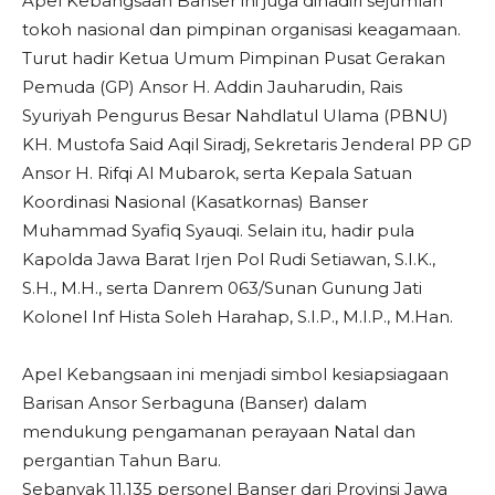
Apel Kebangsaan Banser ini juga dihadiri sejumlah
tokoh nasional dan pimpinan organisasi keagamaan.
Turut hadir Ketua Umum Pimpinan Pusat Gerakan
Pemuda (GP) Ansor H. Addin Jauharudin, Rais
Syuriyah Pengurus Besar Nahdlatul Ulama (PBNU)
KH. Mustofa Said Aqil Siradj, Sekretaris Jenderal PP GP
Ansor H. Rifqi Al Mubarok, serta Kepala Satuan
Koordinasi Nasional (Kasatkornas) Banser
Muhammad Syafiq Syauqi. Selain itu, hadir pula
Kapolda Jawa Barat Irjen Pol Rudi Setiawan, S.I.K.,
S.H., M.H., serta Danrem 063/Sunan Gunung Jati
Kolonel Inf Hista Soleh Harahap, S.I.P., M.I.P., M.Han.
Apel Kebangsaan ini menjadi simbol kesiapsiagaan
Barisan Ansor Serbaguna (Banser) dalam
mendukung pengamanan perayaan Natal dan
pergantian Tahun Baru.
Sebanyak 11.135 personel Banser dari Provinsi Jawa