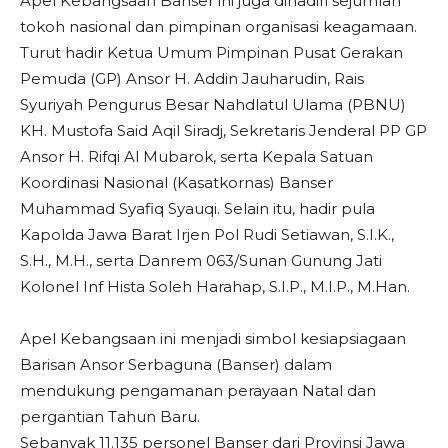
Apel Kebangsaan Banser ini juga dihadiri sejumlah
tokoh nasional dan pimpinan organisasi keagamaan.
Turut hadir Ketua Umum Pimpinan Pusat Gerakan
Pemuda (GP) Ansor H. Addin Jauharudin, Rais
Syuriyah Pengurus Besar Nahdlatul Ulama (PBNU)
KH. Mustofa Said Aqil Siradj, Sekretaris Jenderal PP GP
Ansor H. Rifqi Al Mubarok, serta Kepala Satuan
Koordinasi Nasional (Kasatkornas) Banser
Muhammad Syafiq Syauqi. Selain itu, hadir pula
Kapolda Jawa Barat Irjen Pol Rudi Setiawan, S.I.K.,
S.H., M.H., serta Danrem 063/Sunan Gunung Jati
Kolonel Inf Hista Soleh Harahap, S.I.P., M.I.P., M.Han.
Apel Kebangsaan ini menjadi simbol kesiapsiagaan
Barisan Ansor Serbaguna (Banser) dalam
mendukung pengamanan perayaan Natal dan
pergantian Tahun Baru.
Sebanyak 11.135 personel Banser dari Provinsi Jawa