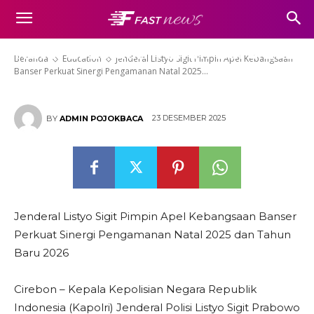
Apel Kebangsaan Banser
Perkuat Sinergi Pengamanan
Natal 2025 dan Tahun Baru 2026
Beranda
Education
Jenderal Listyo Sigit Pimpin Apel Kebangsaan
Banser Perkuat Sinergi Pengamanan Natal 2025...
23 DESEMBER 2025
BY
ADMIN POJOKBACA
Jenderal Listyo Sigit Pimpin Apel Kebangsaan Banser
Perkuat Sinergi Pengamanan Natal 2025 dan Tahun
Baru 2026
Cirebon – Kepala Kepolisian Negara Republik
Indonesia (Kapolri) Jenderal Polisi Listyo Sigit Prabowo