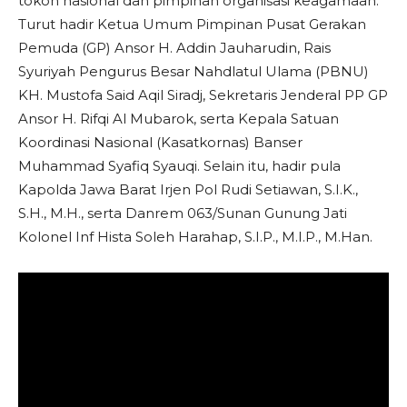
tokoh nasional dan pimpinan organisasi keagamaan.
Turut hadir Ketua Umum Pimpinan Pusat Gerakan
Pemuda (GP) Ansor H. Addin Jauharudin, Rais
Syuriyah Pengurus Besar Nahdlatul Ulama (PBNU)
KH. Mustofa Said Aqil Siradj, Sekretaris Jenderal PP GP
Ansor H. Rifqi Al Mubarok, serta Kepala Satuan
Koordinasi Nasional (Kasatkornas) Banser
Muhammad Syafiq Syauqi. Selain itu, hadir pula
Kapolda Jawa Barat Irjen Pol Rudi Setiawan, S.I.K.,
S.H., M.H., serta Danrem 063/Sunan Gunung Jati
Kolonel Inf Hista Soleh Harahap, S.I.P., M.I.P., M.Han.