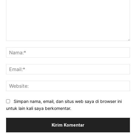
Komentar:
Na
Ema
Web
Simpan nama, email, dan situs web saya di browser ini
untuk lain kali saya berkomentar.