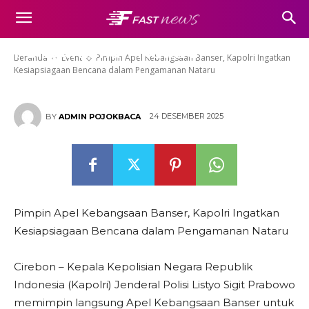
Banser, Kapolri Ingatkan
Kesiapsiagaan Bencana dalam
Pengamanan Nataru
Beranda
Event
Pimpin Apel Kebangsaan Banser, Kapolri Ingatkan
Kesiapsiagaan Bencana dalam Pengamanan Nataru
24 DESEMBER 2025
BY
ADMIN POJOKBACA
Pimpin Apel Kebangsaan Banser, Kapolri Ingatkan
Kesiapsiagaan Bencana dalam Pengamanan Nataru
Cirebon – Kepala Kepolisian Negara Republik
Indonesia (Kapolri) Jenderal Polisi Listyo Sigit Prabowo
memimpin langsung Apel Kebangsaan Banser untuk