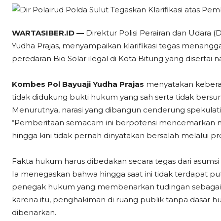
WARTASIBER.ID —
Direktur Polisi Perairan dan Udara (
Yudha Prajas, menyampaikan klarifikasi tegas menan
peredaran Bio Solar ilegal di Kota Bitung yang diserta
Kombes Pol Bayuaji Yudha Prajas
menyatakan keberata
tidak didukung bukti hukum yang sah serta tidak bers
Menurutnya, narasi yang dibangun cenderung spekulatif
“Pemberitaan semacam ini berpotensi mencemarkan na
hingga kini tidak pernah dinyatakan bersalah melalui p
Fakta hukum harus dibedakan secara tegas dari asumsi 
Ia menegaskan bahwa hingga saat ini tidak terdapat p
penegak hukum yang membenarkan tudingan sebagaim
karena itu, penghakiman di ruang publik tanpa dasar hu
dibenarkan.