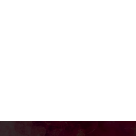
a:*
il:*
site: