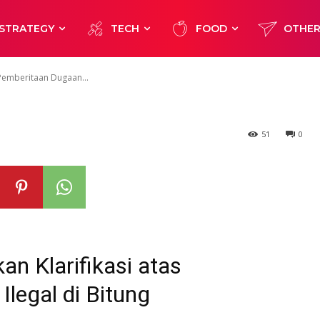
Dugaan Bio Sola
STRATEGY
TECH
FOOD
OTHE
ng
s Pemberitaan Dugaan...
51
0
an Klarifikasi atas
legal di Bitung