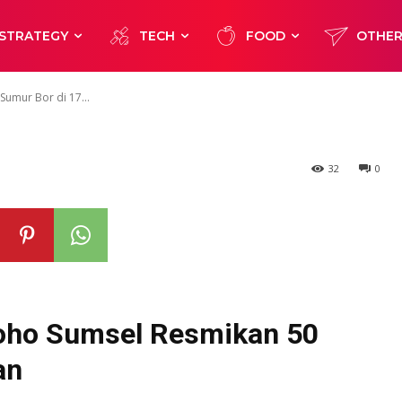
kan 50 Sumur B
STRATEGY
TECH
FOOD
OTHE
ran
Sumur Bor di 17...
32
0
roho Sumsel Resmikan 50
an