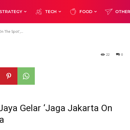
karta On The Sp
STRATEGY
TECH
FOOD
OTHE
n Warga
n The Spot',...
22
0
aya Gelar ‘Jaga Jakarta On
a