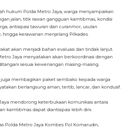
layah hukum Polda Metro Jaya, warga menyampaikan
angan jalan, titik rawan gangguan kamtibmas, kondisi
ga, antisipasi tawuran dan curanmor, usulan
0, hingga kerawanan menjelang Pilkades.
at akan menjadi bahan evaluasi dan tindak lanjut.
a Metro Jaya menyatakan akan berkoordinasi dengan
ditangani sesuai kewenangan masing-masing.
n juga membagikan paket sembako kepada warga
yatakan berlangsung aman, tertib, lancar, dan kondusif.
m Jaya mendorong keterbukaan komunikasi antara
n kamtibmas dapat diantisipasi lebih dini.
antas Polda Metro Jaya Kombes Pol Komarudin,