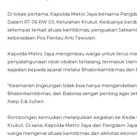
Di lokasi pertama, Kapolda Metro Jaya bersama Pang
Dalam RT 06 RW 03, Kelurahan Krukut. Keduanya berdi
setempat terkait situasi kamtibmas, penguatan Satkam
keberadaan Pos Pantau Anti Tawuran.
Kapolda Metro Jaya mengimbau warga untuk terus me
penyalahgunaan obat-obatan terlarang, termasuk trama
kejadian kepada aparat melalui Bhabinkamtibmas dan 
“Keamanan lingkungan tidak bisa hanya mengandalkan ap
Bhabinkamtibmas, dan Babinsa sangat penting agar seti
Asep Edi Suheri.
Rombongan kemudian melanjutkan kegiatan ke Kedai Go
Krukut. Di sana, Kapolda Metro Jaya dan Pangdam Jaya
warga mengenai situasi kamtibmas dan aktivitas ekonom