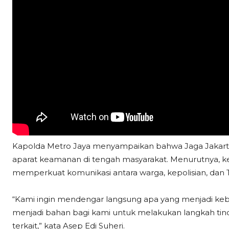
Kapolda Metro Jaya menyampaikan bahwa Jaga Jakart
aparat keamanan di tengah masyarakat. Menurutnya, keg
memperkuat komunikasi antara warga, kepolisian, dan 
“Kami ingin mendengar langsung apa yang menjadi ke
menjadi bahan bagi kami untuk melakukan langkah tind
terkait,” kata Asep Edi Suheri.