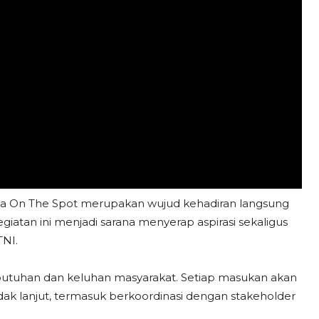
a On The Spot merupakan wujud kehadiran langsung
iatan ini menjadi sarana menyerap aspirasi sekaligus
TNI.
butuhan dan keluhan masyarakat. Setiap masukan akan
ak lanjut, termasuk berkoordinasi dengan stakeholder