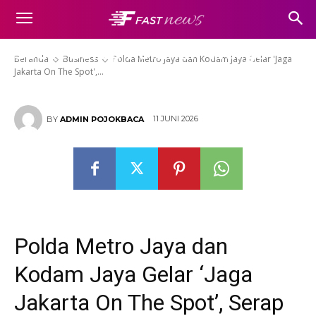
Polda Metro Jaya dan Kodam
Jaya Gelar ‘Jaga Jakarta On The
Spot’, Serap Keluhan Warga
Beranda
Business
Polda Metro Jaya dan Kodam Jaya Gelar 'Jaga
Jakarta On The Spot',...
11 JUNI 2026
BY
ADMIN POJOKBACA
Polda Metro Jaya dan
Kodam Jaya Gelar ‘Jaga
Jakarta On The Spot’, Serap