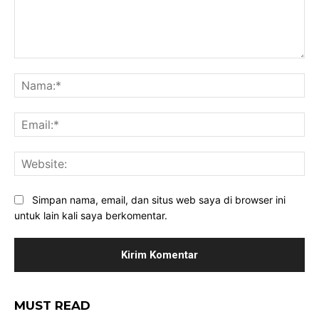
Komentar:
Na
Ema
Web
Simpan nama, email, dan situs web saya di browser ini
untuk lain kali saya berkomentar.
MUST READ