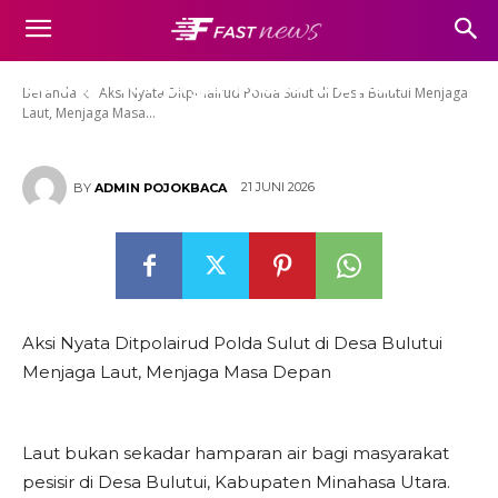
Aksi Nyata Ditpolairud Polda
Sulut di Desa Bulutui Menjaga
Laut, Menjaga Masa Depan
Beranda
Aksi Nyata Ditpolairud Polda Sulut di Desa Bulutui Menjaga
Laut, Menjaga Masa...
21 JUNI 2026
BY
ADMIN POJOKBACA
Aksi Nyata Ditpolairud Polda Sulut di Desa Bulutui
Menjaga Laut, Menjaga Masa Depan
Laut bukan sekadar hamparan air bagi masyarakat
pesisir di Desa Bulutui, Kabupaten Minahasa Utara.