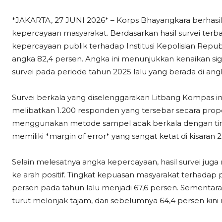
*JAKARTA, 27 JUNI 2026* – Korps Bhayangkara berhasi
kepercayaan masyarakat. Berdasarkan hasil survei terbar
kepercayaan publik terhadap Institusi Kepolisian Republ
angka 82,4 persen. Angka ini menunjukkan kenaikan sig
survei pada periode tahun 2025 lalu yang berada di ang
Survei berkala yang diselenggarakan Litbang Kompas ini
melibatkan 1.200 responden yang tersebar secara proporsi
menggunakan metode sampel acak berkala dengan ting
memiliki *margin of error* yang sangat ketat di kisaran 2
Selain melesatnya angka kepercayaan, hasil survei juga 
ke arah positif. Tingkat kepuasan masyarakat terhadap 
persen pada tahun lalu menjadi 67,6 persen. Sementara itu,
turut melonjak tajam, dari sebelumnya 64,4 persen kin