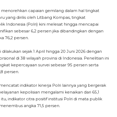
l menorehkan capaian gemilang dalam hal tingkat
u yang dirilis oleh Litbang Kompas, tingkat
ik Indonesia (Polri) kini melesat hingga mencapai
nifikan sebesar 6,2 persen jika dibandingkan dengan
ka 76,2 persen.
 dilakukan sejak 1 April hingga 20 Juni 2026 dengan
onal di 38 wilayah provinsi di Indonesia. Penelitian ini
kat kepercayaan survei sebesar 95 persen serta
,8 persen.
mencatat indikator kinerja Polri lainnya yang bergerak
pelayanan kepolisian mengalami kenaikan dari 65,1
 indikator citra positif institusi Polri di mata publik
i menembus angka 71,5 persen.