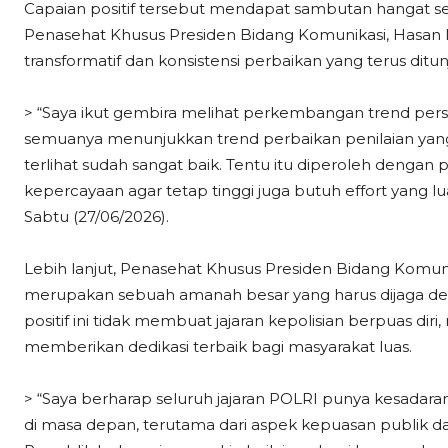
Capaian positif tersebut mendapat sambutan hangat sert
Penasehat Khusus Presiden Bidang Komunikasi, Hasan 
transformatif dan konsistensi perbaikan yang terus ditun
> “Saya ikut gembira melihat perkembangan trend persep
semuanya menunjukkan trend perbaikan penilaian yang 
terlihat sudah sangat baik. Tentu itu diperoleh deng
kepercayaan agar tetap tinggi juga butuh effort yang lu
Sabtu (27/06/2026).
Lebih lanjut, Penasehat Khusus Presiden Bidang Komunik
merupakan sebuah amanah besar yang harus dijaga de
positif ini tidak membuat jajaran kepolisian berpuas d
memberikan dedikasi terbaik bagi masyarakat luas.
> “Saya berharap seluruh jajaran POLRI punya kesadaran
di masa depan, terutama dari aspek kepuasan publik dan c