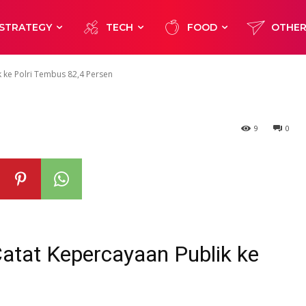
ublik ke Polri
STRATEGY
TECH
FOOD
OTHE
Persen
k ke Polri Tembus 82,4 Persen
9
0
atat Kepercayaan Publik ke