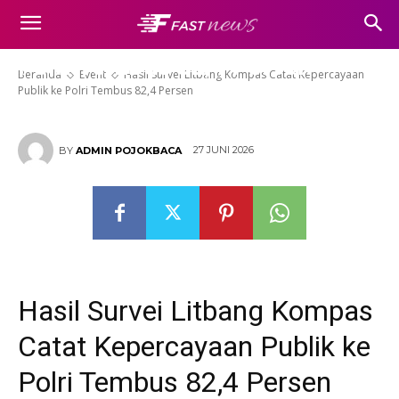
Hasil Survei Litbang Kompas
Catat Kepercayaan Publik ke
Polri Tembus 82,4 Persen
Beranda
Event
Hasil Survei Litbang Kompas Catat Kepercayaan
Publik ke Polri Tembus 82,4 Persen
27 JUNI 2026
BY
ADMIN POJOKBACA
Hasil Survei Litbang Kompas
Catat Kepercayaan Publik ke
Polri Tembus 82,4 Persen