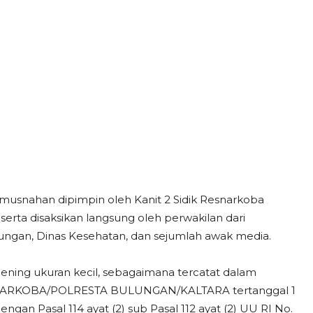
emusnahan dipimpin oleh Kanit 2 Sidik Resnarkoba
erta disaksikan langsung oleh perwakilan dari
lungan, Dinas Kesehatan, dan sejumlah awak media.
ening ukuran kecil, sebagaimana tercatat dalam
RESNARKOBA/POLRESTA BULUNGAN/KALTARA tertanggal 1
ngan Pasal 114 ayat (2) sub Pasal 112 ayat (2) UU RI No.