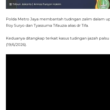
Polda Metro Jaya membantah tudingan zalim dalam u
Roy Suryo dan Tyassuma Tifauzia alias dr Tifa.
Keduanya ditangkap terkait kasus tudingan ijazah pals
(19/6/2026).