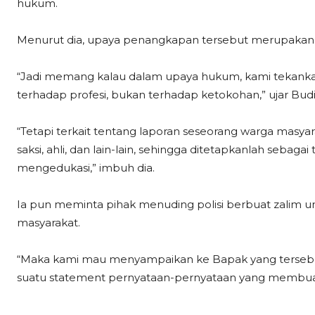
hukum.
Menurut dia, upaya penangkapan tersebut merupakan r
“Jadi memang kalau dalam upaya hukum, kami tekankan s
terhadap profesi, bukan terhadap ketokohan,” ujar Budi
“Tetapi terkait tentang laporan seseorang warga masyara
saksi, ahli, dan lain-lain, sehingga ditetapkanlah sebaga
mengedukasi,” imbuh dia.
Ia pun meminta pihak menuding polisi berbuat zalim u
masyarakat.
“Maka kami mau menyampaikan ke Bapak yang tersebu
suatu statement pernyataan-pernyataan yang membuat 