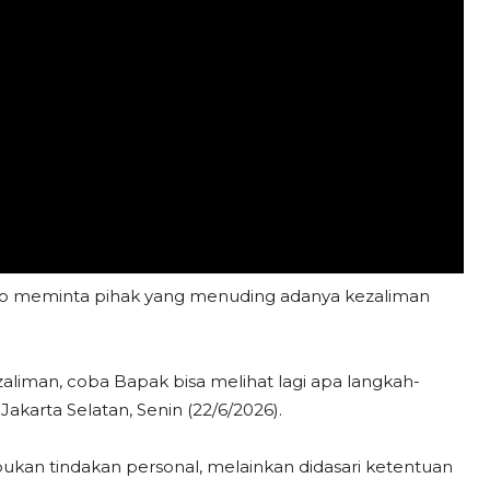
o meminta pihak yang menuding adanya kezaliman
liman, coba Bapak bisa melihat lagi apa langkah-
Jakarta Selatan, Senin (22/6/2026).
ukan tindakan personal, melainkan didasari ketentuan