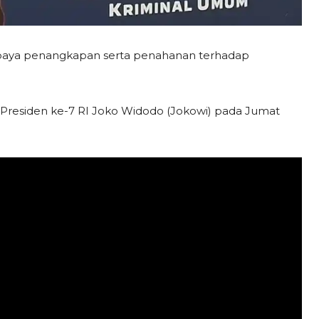
paya penangkapan serta penahanan terhadap
u Presiden ke-7 RI Joko Widodo (Jokowi) pada Jumat