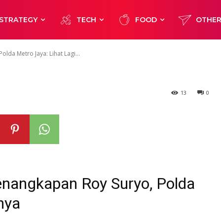
Roy Suryo, Pol
STRATEGY
TECH
FOOD
OTHE
ihat Lagi Proses
lda Metro Jaya: Lihat Lagi...
13
0
enangkapan Roy Suryo, Polda
nya