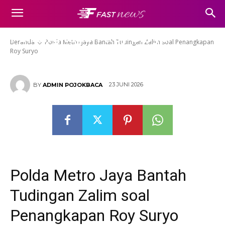
Polda Metro Jaya Bantah
Tudingan Zalim soal
Penangkapan Roy Suryo
Beranda
Polda Metro Jaya Bantah Tudingan Zalim soal Penangkapan
Roy Suryo
23 JUNI 2026
BY
ADMIN POJOKBACA
Polda Metro Jaya Bantah
Tudingan Zalim soal
Penangkapan Roy Suryo