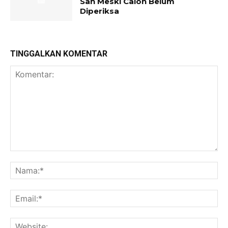
Sah Meski Calon Belum
Diperiksa
TINGGALKAN KOMENTAR
Komentar:
Na
Ema
Web