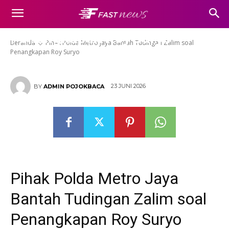
Pihak Polda Metro Jaya Bantah
Tudingan Zalim soal
Penangkapan Roy Suryo
Beranda
Pihak Polda Metro Jaya Bantah Tudingan Zalim soal
Penangkapan Roy Suryo
23 JUNI 2026
BY
ADMIN POJOKBACA
Pihak Polda Metro Jaya
Bantah Tudingan Zalim soal
Penangkapan Roy Suryo